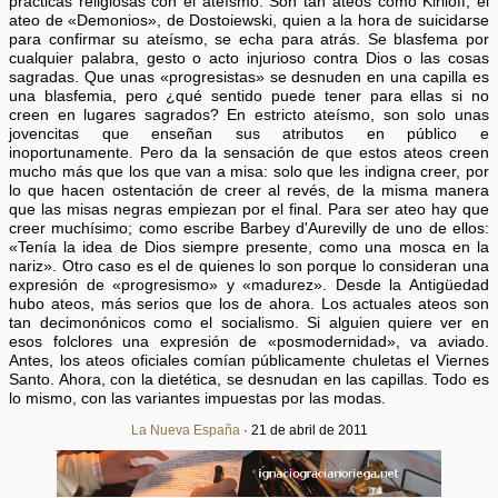
prácticas religiosas con el ateísmo. Son tan ateos como Kiriloff, el
ateo de «Demonios», de Dostoiewski, quien a la hora de suicidarse
para confirmar su ateísmo, se echa para atrás. Se blasfema por
cualquier palabra, gesto o acto injurioso contra Dios o las cosas
sagradas. Que unas «progresistas» se desnuden en una capilla es
una blasfemia, pero ¿qué sentido puede tener para ellas si no
creen en lugares sagrados? En estricto ateísmo, son solo unas
jovencitas que enseñan sus atributos en público e
inoportunamente. Pero da la sensación de que estos ateos creen
mucho más que los que van a misa: solo que les indigna creer, por
lo que hacen ostentación de creer al revés, de la misma manera
que las misas negras empiezan por el final. Para ser ateo hay que
creer muchísimo; como escribe Barbey d'Aurevilly de uno de ellos:
«Tenía la idea de Dios siempre presente, como una mosca en la
nariz». Otro caso es el de quienes lo son porque lo consideran una
expresión de «progresismo» y «madurez». Desde la Antigüedad
hubo ateos, más serios que los de ahora. Los actuales ateos son
tan decimonónicos como el socialismo. Si alguien quiere ver en
esos folclores una expresión de «posmodernidad», va aviado.
Antes, los ateos oficiales comían públicamente chuletas el Viernes
Santo. Ahora, con la dietética, se desnudan en las capillas. Todo es
lo mismo, con las variantes impuestas por las modas.
La Nueva España
· 21 de abril de 2011