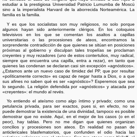
estudiar a la prestigiosa Universidad Patricio Lumumba de Moscú
sino a la imperialista Harvard de la aborrecida Norteamérica. La
familia es la familia.
Y es que los socialistas son muy religiosos, no solo porque
algunos hayan sido anteriormente clérigos. En los coloquios
televisivos en los que se comentan los asaltos a capillas
universitarias o las procesiones de ateos, encontramos la
sorprendente contradicción de que quienes se sitúan en posiciones
próximas al gobierno y disculpan tales tropelías se proclaman
creyentes y muy rezadores (uno de estos contertulios, muy radical,
siempre que encuentra una capilla, entra a rezar), en tanto que
quienes las condenan se declaran casi sin excepción «agnósticos».
¿Estamos ante un nuevo caso de timidez del PP, que por resultar
«políticamente correcto» es capaz de negar hasta a Dios, o a que
sus afines no saben qué es ser «agnóstico»? Esperemos que sea
lo segundo. La religión defendida por «agnósticos» y atacada por
«creyentes»: el mundo al revés.
Yo entiendo el ateísmo como algo íntimo y privado; como una
petulancia privada, para ser exactos, pues si, en efecto, no se
puede demostrar la existencia de una divinidad, tampoco es posible
demostrar que no existe. Aquí, en el mejor de los casos (o en el
peor), hay tablas. Pero no me digan que quienes organizan
concilios y procesiones son ateos. En realidad no pasan de
anticlericales blasfematorios, que confunden el odio hacia las