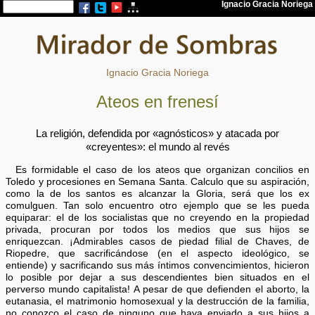
Ignacio Gracia Noriega
Ateos en frenesí
La religión, defendida por «agnósticos» y atacada por
«creyentes»: el mundo al revés
Es formidable el caso de los ateos que organizan concilios en
Toledo y procesiones en Semana Santa. Calculo que su aspiración,
como la de los santos es alcanzar la Gloria, será que los ex
comulguen. Tan solo encuentro otro ejemplo que se les pueda
equiparar: el de los socialistas que no creyendo en la propiedad
privada, procuran por todos los medios que sus hijos se
enriquezcan. ¡Admirables casos de piedad filial de Chaves, de
Riopedre, que sacrificándose (en el aspecto ideológico, se
entiende) y sacrificando sus más íntimos convencimientos, hicieron
lo posible por dejar a sus descendientes bien situados en el
perverso mundo capitalista! A pesar de que defienden el aborto, la
eutanasia, el matrimonio homosexual y la destrucción de la familia,
no conozco el caso de ninguno que haya enviado a sus hijos a