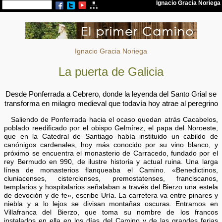
Ignacio Gracia Noriega
La puerta de Galicia
Desde Ponferrada a Cebrero, donde la leyenda del Santo Grial se
transforma en milagro medieval que todavía hoy atrae al peregrino
Saliendo de Ponferrada hacia el ocaso quedan atrás Cacabelos,
poblado reedificado por el obispo Gelmírez, el papa del Noroeste,
que en la Catedral de Santiago había instituido un cabildo de
canónigos cardenales, hoy más conocido por su vino blanco, y
próximo se encuentra el monasterio de Carracedo, fundado por el
rey Bermudo en 990, de ilustre historia y actual ruina. Una larga
línea de monasterios flanqueaba el Camino. «Benedictinos,
cluniacenses, cistercienses, premostatenses, franciscanos,
templarios y hospitalarios señalaban a través del Bierzo una estela
de devoción y de fe», escribe Uría. La carretera va entre pinares y
niebla y a lo lejos se divisan montañas oscuras. Entramos en
Villafranca del Bierzo, que toma su nombre de los francos
instalados en ella en los días del Camino y de las grandes ferias