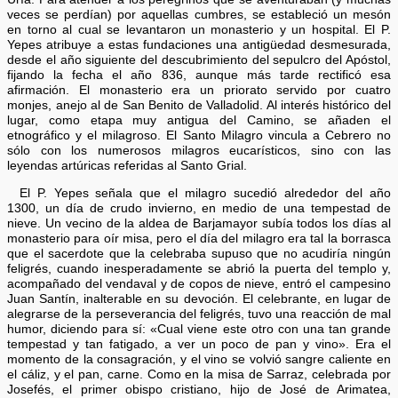
veces se perdían) por aquellas cumbres, se estableció un mesón
en torno al cual se levantaron un monasterio y un hospital. El P.
Yepes atribuye a estas fundaciones una antigüedad desmesurada,
desde el año siguiente del descubrimiento del sepulcro del Apóstol,
fijando la fecha el año 836, aunque más tarde rectificó esa
afirmación. El monasterio era un priorato servido por cuatro
monjes, anejo al de San Benito de Valladolid. Al interés histórico del
lugar, como etapa muy antigua del Camino, se añaden el
etnográfico y el milagroso. El Santo Milagro vincula a Cebrero no
sólo con los numerosos milagros eucarísticos, sino con las
leyendas artúricas referidas al Santo Grial.
El P. Yepes señala que el milagro sucedió alrededor del año
1300, un día de crudo invierno, en medio de una tempestad de
nieve. Un vecino de la aldea de Barjamayor subía todos los días al
monasterio para oír misa, pero el día del milagro era tal la borrasca
que el sacerdote que la celebraba supuso que no acudiría ningún
feligrés, cuando inesperadamente se abrió la puerta del templo y,
acompañado del vendaval y de copos de nieve, entró el campesino
Juan Santín, inalterable en su devoción. El celebrante, en lugar de
alegrarse de la perseverancia del feligrés, tuvo una reacción de mal
humor, diciendo para sí: «Cual viene este otro con una tan grande
tempestad y tan fatigado, a ver un poco de pan y vino». Era el
momento de la consagración, y el vino se volvió sangre caliente en
el cáliz, y el pan, carne. Como en la misa de Sarraz, celebrada por
Josefés, el primer obispo cristiano, hijo de José de Arimatea,