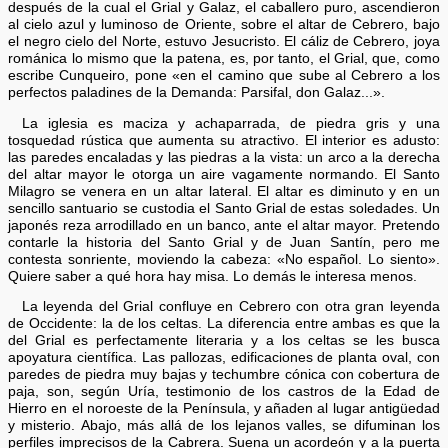
después de la cual el Grial y Galaz, el caballero puro, ascendieron
al cielo azul y luminoso de Oriente, sobre el altar de Cebrero, bajo
el negro cielo del Norte, estuvo Jesucristo. El cáliz de Cebrero, joya
románica lo mismo que la patena, es, por tanto, el Grial, que, como
escribe Cunqueiro, pone «en el camino que sube al Cebrero a los
perfectos paladines de la Demanda: Parsifal, don Galaz...».
La iglesia es maciza y achaparrada, de piedra gris y una
tosquedad rústica que aumenta su atractivo. El interior es adusto:
las paredes encaladas y las piedras a la vista: un arco a la derecha
del altar mayor le otorga un aire vagamente normando. El Santo
Milagro se venera en un altar lateral. El altar es diminuto y en un
sencillo santuario se custodia el Santo Grial de estas soledades. Un
japonés reza arrodillado en un banco, ante el altar mayor. Pretendo
contarle la historia del Santo Grial y de Juan Santín, pero me
contesta sonriente, moviendo la cabeza: «No español. Lo siento».
Quiere saber a qué hora hay misa. Lo demás le interesa menos.
La leyenda del Grial confluye en Cebrero con otra gran leyenda
de Occidente: la de los celtas. La diferencia entre ambas es que la
del Grial es perfectamente literaria y a los celtas se les busca
apoyatura científica. Las pallozas, edificaciones de planta oval, con
paredes de piedra muy bajas y techumbre cónica con cobertura de
paja, son, según Uría, testimonio de los castros de la Edad de
Hierro en el noroeste de la Península, y añaden al lugar antigüedad
y misterio. Abajo, más allá de los lejanos valles, se difuminan los
perfiles imprecisos de la Cabrera. Suena un acordeón y a la puerta