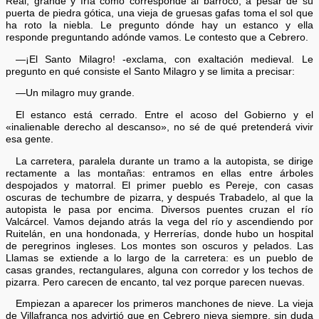
Real, grande y fría como corresponde al barroco, a pesar de su
puerta de piedra gótica, una vieja de gruesas gafas toma el sol que
ha roto la niebla. Le pregunto dónde hay un estanco y ella
responde preguntando adónde vamos. Le contesto que a Cebrero.
—¡El Santo Milagro! -exclama, con exaltación medieval. Le
pregunto en qué consiste el Santo Milagro y se limita a precisar:
—Un milagro muy grande.
El estanco está cerrado. Entre el acoso del Gobierno y el
«inalienable derecho al descanso», no sé de qué pretenderá vivir
esa gente.
La carretera, paralela durante un tramo a la autopista, se dirige
rectamente a las montañas: entramos en ellas entre árboles
despojados y matorral. El primer pueblo es Pereje, con casas
oscuras de techumbre de pizarra, y después Trabadelo, al que la
autopista le pasa por encima. Diversos puentes cruzan el río
Valcárcel. Vamos dejando atrás la vega del río y ascendiendo por
Ruitelán, en una hondonada, y Herrerías, donde hubo un hospital
de peregrinos ingleses. Los montes son oscuros y pelados. Las
Llamas se extiende a lo largo de la carretera: es un pueblo de
casas grandes, rectangulares, alguna con corredor y los techos de
pizarra. Pero carecen de encanto, tal vez porque parecen nuevas.
Empiezan a aparecer los primeros manchones de nieve. La vieja
de Villafranca nos advirtió que en Cebrero nieva siempre, sin duda