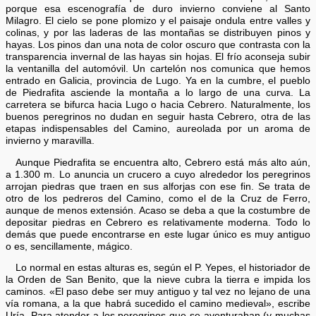
porque esa escenografía de duro invierno conviene al Santo
Milagro. El cielo se pone plomizo y el paisaje ondula entre valles y
colinas, y por las laderas de las montañas se distribuyen pinos y
hayas. Los pinos dan una nota de color oscuro que contrasta con la
transparencia invernal de las hayas sin hojas. El frío aconseja subir
la ventanilla del automóvil. Un cartelón nos comunica que hemos
entrado en Galicia, provincia de Lugo. Ya en la cumbre, el pueblo
de Piedrafita asciende la montaña a lo largo de una curva. La
carretera se bifurca hacia Lugo o hacia Cebrero. Naturalmente, los
buenos peregrinos no dudan en seguir hasta Cebrero, otra de las
etapas indispensables del Camino, aureolada por un aroma de
invierno y maravilla.
Aunque Piedrafita se encuentra alto, Cebrero está más alto aún,
a 1.300 m. Lo anuncia un crucero a cuyo alrededor los peregrinos
arrojan piedras que traen en sus alforjas con ese fin. Se trata de
otro de los pedreros del Camino, como el de la Cruz de Ferro,
aunque de menos extensión. Acaso se deba a que la costumbre de
depositar piedras en Cebrero es relativamente moderna. Todo lo
demás que puede encontrarse en este lugar único es muy antiguo
o es, sencillamente, mágico.
Lo normal en estas alturas es, según el P. Yepes, el historiador de
la Orden de San Benito, que la nieve cubra la tierra e impida los
caminos. «El paso debe ser muy antiguo y tal vez no lejano de una
vía romana, a la que habrá sucedido el camino medieval», escribe
Uría. Para atender a los peregrinos que se aventuraban (y muchas