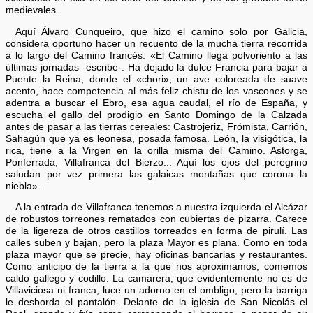
medievales.
Aquí Álvaro Cunqueiro, que hizo el camino solo por Galicia,
considera oportuno hacer un recuento de la mucha tierra recorrida
a lo largo del Camino francés: «El Camino llega polvoriento a las
últimas jornadas -escribe-. Ha dejado la dulce Francia para bajar a
Puente la Reina, donde el «chori», un ave coloreada de suave
acento, hace competencia al más feliz chistu de los vascones y se
adentra a buscar el Ebro, esa agua caudal, el río de España, y
escucha el gallo del prodigio en Santo Domingo de la Calzada
antes de pasar a las tierras cereales: Castrojeriz, Frómista, Carrión,
Sahagún que ya es leonesa, posada famosa. León, la visigótica, la
rica, tiene a la Virgen en la orilla misma del Camino. Astorga,
Ponferrada, Villafranca del Bierzo... Aquí los ojos del peregrino
saludan por vez primera las galaicas montañas que corona la
niebla».
A la entrada de Villafranca tenemos a nuestra izquierda el Alcázar
de robustos torreones rematados con cubiertas de pizarra. Carece
de la ligereza de otros castillos torreados en forma de pirulí. Las
calles suben y bajan, pero la plaza Mayor es plana. Como en toda
plaza mayor que se precie, hay oficinas bancarias y restaurantes.
Como anticipo de la tierra a la que nos aproximamos, comemos
caldo gallego y codillo. La camarera, que evidentemente no es de
Villaviciosa ni franca, luce un adorno en el ombligo, pero la barriga
le desborda el pantalón. Delante de la iglesia de San Nicolás el