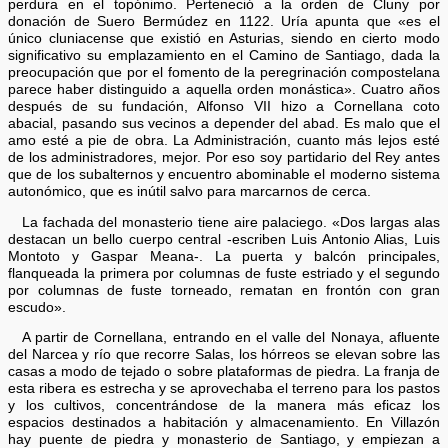
perdura en el topónimo. Perteneció a la orden de Cluny por
donación de Suero Bermúdez en 1122. Uría apunta que «es el
único cluniacense que existió en Asturias, siendo en cierto modo
significativo su emplazamiento en el Camino de Santiago, dada la
preocupación que por el fomento de la peregrinación compostelana
parece haber distinguido a aquella orden monástica». Cuatro años
después de su fundación, Alfonso VII hizo a Cornellana coto
abacial, pasando sus vecinos a depender del abad. Es malo que el
amo esté a pie de obra. La Administración, cuanto más lejos esté
de los administradores, mejor. Por eso soy partidario del Rey antes
que de los subalternos y encuentro abominable el moderno sistema
autonómico, que es inútil salvo para marcarnos de cerca.
La fachada del monasterio tiene aire palaciego. «Dos largas alas
destacan un bello cuerpo central -escriben Luis Antonio Alias, Luis
Montoto y Gaspar Meana-. La puerta y balcón principales,
flanqueada la primera por columnas de fuste estriado y el segundo
por columnas de fuste torneado, rematan en frontón con gran
escudo».
A partir de Cornellana, entrando en el valle del Nonaya, afluente
del Narcea y río que recorre Salas, los hórreos se elevan sobre las
casas a modo de tejado o sobre plataformas de piedra. La franja de
esta ribera es estrecha y se aprovechaba el terreno para los pastos
y los cultivos, concentrándose de la manera más eficaz los
espacios destinados a habitación y almacenamiento. En Villazón
hay puente de piedra y monasterio de Santiago, y empiezan a