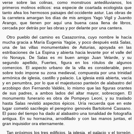
verse sobre las colinas, como monstruos antediluvianos, los
primeros molinos eólicos: esa especie de coartada ecologista que
tanto afea los hermosos paisajes del occidente astur. Las obras de
la carretera amargan los días de mis amigos Yago Vigil y Juanito
Arango, que tienen por aquí una buena casa llena de libros,
cercada por detrás por las obras y por delante por una cantera.
Otro pueblo del camino es Casazorrina, cuyo nombre le hacía
mucha gracia a María Eugenia Yagüe, y poco después está Salas,
una de las villas monumentales de Asturias, apoyada en las
estribaciones de La Espina y abierta hacia levante por el valle del
río Nonaya. De Salas es mi buen amigo Juan Velarde, y su
segundo apellido, Fuertes, figura en los rótulos de algunos
comercios. El aspecto urbano de la villa es considerable, pero
sobre todo impone su zona medieval, compuesta por una trinidad
armónica de iglesia, castillo y palacio. La iglesia está abierta, vacía
y en penumbra, por lo que el majestuoso panteón de alabastro del
arzobispo don Fernando Valdés, lo mismo que las figuras orantes
de sus padres, a ambos lados del altar mayor, sobrecogen. El
monumento funerario es obra de Pompeyo Leoni, y su traslado
hasta Salas revistió aspectos épicos. Uría recuerda que en este
lugar cometió sacrilegio el peregrino genovés Bartolomé Cassano.
El paso del tiempo ha dado al alabastro una tonalidad de fotografía
antigua. En su hornacina, arrodillado y con las manos juntas, el
gran inquisidor ora eternamente.
Tan próximos los tres edificios, la iglesia, el palacio y el torreón,