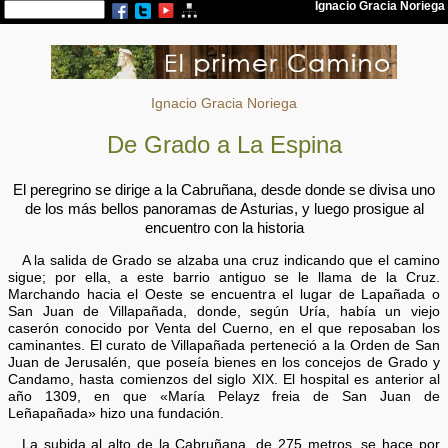
Ignacio Gracia Noriega
De Grado a La Espina
El peregrino se dirige a la Cabruñana, desde donde se divisa uno
de los más bellos panoramas de Asturias, y luego prosigue al
encuentro con la historia
A la salida de Grado se alzaba una cruz indicando que el camino
sigue; por ella, a este barrio antiguo se le llama de la Cruz.
Marchando hacia el Oeste se encuentra el lugar de Lapañada o
San Juan de Villapañada, donde, según Uría, había un viejo
caserón conocido por Venta del Cuerno, en el que reposaban los
caminantes. El curato de Villapañada perteneció a la Orden de San
Juan de Jerusalén, que poseía bienes en los concejos de Grado y
Candamo, hasta comienzos del siglo XIX. El hospital es anterior al
año 1309, en que «María Pelayz freia de San Juan de
Leñapañada» hizo una fundación.
La subida al alto de la Cabruñana, de 275 metros, se hace por