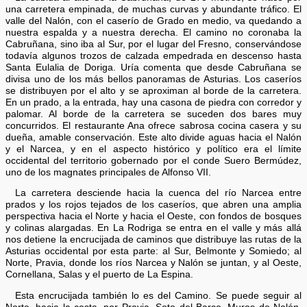
una carretera empinada, de muchas curvas y abundante tráfico. El
valle del Nalón, con el caserío de Grado en medio, va quedando a
nuestra espalda y a nuestra derecha. El camino no coronaba la
Cabruñana, sino iba al Sur, por el lugar del Fresno, conservándose
todavía algunos trozos de calzada empedrada en descenso hasta
Santa Eulalia de Doriga. Uría comenta que desde Cabruñana se
divisa uno de los más bellos panoramas de Asturias. Los caseríos
se distribuyen por el alto y se aproximan al borde de la carretera.
En un prado, a la entrada, hay una casona de piedra con corredor y
palomar. Al borde de la carretera se suceden dos bares muy
concurridos. El restaurante Ana ofrece sabrosa cocina casera y su
dueña, amable conservación. Este alto divide aguas hacia el Nalón
y el Narcea, y en el aspecto histórico y político era el límite
occidental del territorio gobernado por el conde Suero Bermúdez,
uno de los magnates principales de Alfonso VII.
La carretera desciende hacia la cuenca del río Narcea entre
prados y los rojos tejados de los caseríos, que abren una amplia
perspectiva hacia el Norte y hacia el Oeste, con fondos de bosques
y colinas alargadas. En La Rodriga se entra en el valle y más allá
nos detiene la encrucijada de caminos que distribuye las rutas de la
Asturias occidental por esta parte: al Sur, Belmonte y Somiedo; al
Norte, Pravia, donde los ríos Narcea y Nalón se juntan, y al Oeste,
Cornellana, Salas y el puerto de La Espina.
Esta encrucijada también lo es del Camino. Se puede seguir al