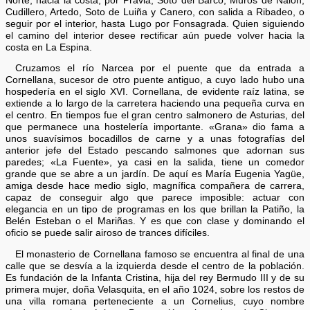
Norte, hacia la costa, por Pravia, Soto del Barco, Muros de Nalón,
Cudillero, Artedo, Soto de Luiña y Canero, con salida a Ribadeo, o
seguir por el interior, hasta Lugo por Fonsagrada. Quien siguiendo
el camino del interior desee rectificar aún puede volver hacia la
costa en La Espina.
Cruzamos el río Narcea por el puente que da entrada a
Cornellana, sucesor de otro puente antiguo, a cuyo lado hubo una
hospedería en el siglo XVI. Cornellana, de evidente raíz latina, se
extiende a lo largo de la carretera haciendo una pequeña curva en
el centro. En tiempos fue el gran centro salmonero de Asturias, del
que permanece una hostelería importante. «Grana» dio fama a
unos suavísimos bocadillos de carne y a unas fotografías del
anterior jefe del Estado pescando salmones que adornan sus
paredes; «La Fuente», ya casi en la salida, tiene un comedor
grande que se abre a un jardín. De aquí es María Eugenia Yagüe,
amiga desde hace medio siglo, magnífica compañera de carrera,
capaz de conseguir algo que parece imposible: actuar con
elegancia en un tipo de programas en los que brillan la Patiño, la
Belén Esteban o el Mariñas. Y es que con clase y dominando el
oficio se puede salir airoso de trances difíciles.
El monasterio de Cornellana famoso se encuentra al final de una
calle que se desvía a la izquierda desde el centro de la población.
Es fundación de la Infanta Cristina, hija del rey Bermudo III y de su
primera mujer, doña Velasquita, en el año 1024, sobre los restos de
una villa romana perteneciente a un Cornelius, cuyo nombre