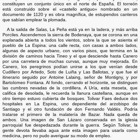
constituyen un conjunto único en el norte de España. El torreón
está construido sobre el «castello antiguo» nombrado en un
documento de 1120 y es obra magnífica, de estupendos canteros
que sabían emplear la plomada.
A la salida de Salas, La Peña está ya en la ladera, y más arriba
Porciles. Ascendemos la sierra de Bodenaya, que se corona en una
explanada abierta a todos los vientos, sobre la que se asienta el
pueblo de La Espina: una calle recta, con casas a ambos lados,
algunas de aspecto urbano, con varios pisos, que termina en la
división de caminos hacia Tineo y el que desciende hasta Canero
por una carretera de muchas curvas, aunque muy mejorada. En
Canero, los peregrinos podían unirse a los que venían desde
Cudillero por Artedo, Soto de Luiña y Las Ballotas, y que fue el
itinerario seguido por Antoine Lalaing, señor de Montigny, y por
Bartolomeo Fontana. Al fondo, cerrando el horizonte, se distinguen
las cumbres nevadas de la cordillera. A Uría, esta meseta, que
califica de desolada, le recuerda la llanura castellana, aunque en
otro tiempo estuvo cubierta de bosques. Tolivar Faes deduce dos
hospitales en La Espina, uno dependiente del arzobispo de
Santiago y el otro fundación de don Fernando Valdés. Podría
tratarse el primero de la malatería de Bazar. Nada queda de
ambos. Una imagen de San Lázaro conservada en la iglesia
parroquial fue despedazada durante la guerra. Según Tolivar, la
gente devota llevaba agua ante esta imagen para usarla como
medicina, pero no pudo averiguar su modo de empleo.