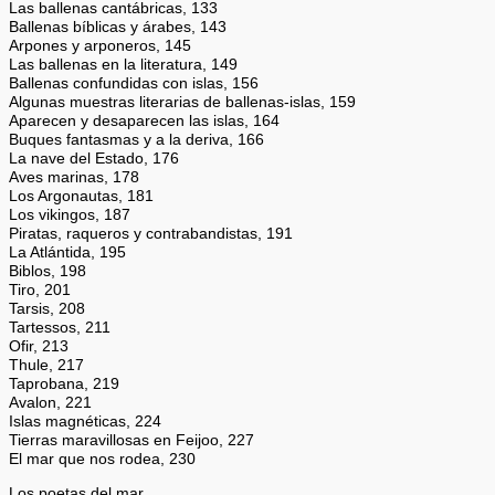
Las ballenas cantábricas, 133
Ballenas bíblicas y árabes, 143
Arpones y arponeros, 145
Las ballenas en la literatura, 149
Ballenas confundidas con islas, 156
Algunas muestras literarias de ballenas-islas, 159
Aparecen y desaparecen las islas, 164
Buques fantasmas y a la deriva, 166
La nave del Estado, 176
Aves marinas, 178
Los Argonautas, 181
Los vikingos, 187
Piratas, raqueros y contrabandistas, 191
La Atlántida, 195
Biblos, 198
Tiro, 201
Tarsis, 208
Tartessos, 211
Ofir, 213
Thule, 217
Taprobana, 219
Avalon, 221
Islas magnéticas, 224
Tierras maravillosas en Feijoo, 227
El mar que nos rodea, 230
Los poetas del mar