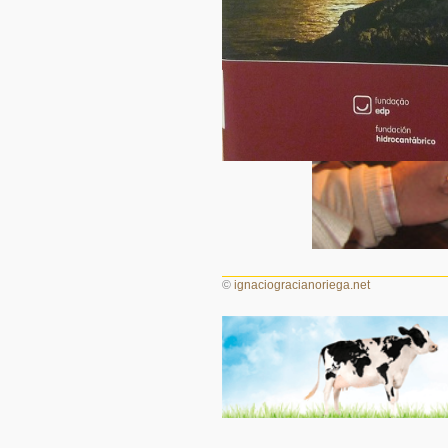
©
ignaciogracianoriega.net